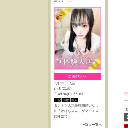
店です！…
次回20:00～
7月 29日 入店
かほ
(21歳)
◎
T149 84(C)･55･83
日記
出勤
新人
ダントツ人気獲得間違いなし
の「かほちゃん」がマイエス
に降臨で…
»新人一覧へ