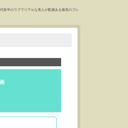
～20代前半のウブでリアルな美人が配慮ある最高のプレ
企画
》