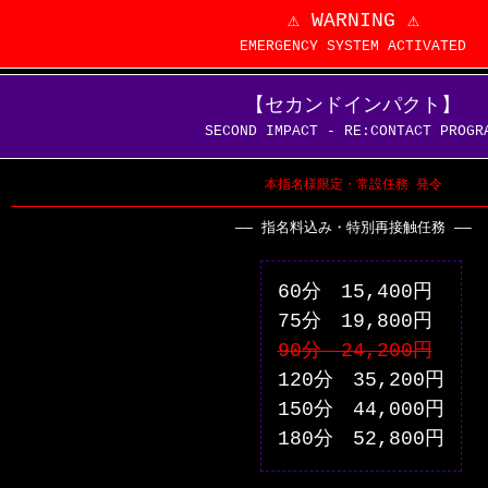
⚠️
WARNING
⚠️
EMERGENCY SYSTEM ACTIVATED
【セカンドインパクト】
SECOND IMPACT - RE:CONTACT PROGR
本指名様限定・常設任務 発令
―― 指名料込み・特別再接触任務 ――
60分
15,400円
75分
19,800円
90分 24,200円
120分
35,200円
150分
44,000円
180分
52,800円