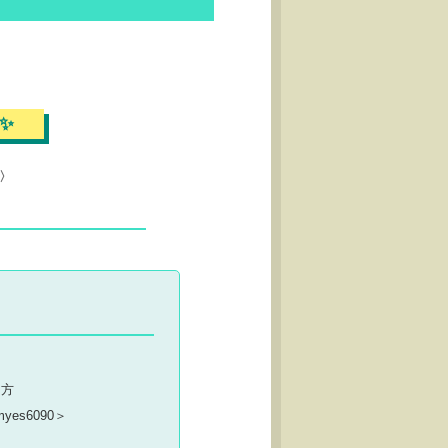
✨
〉
た方
yes6090＞