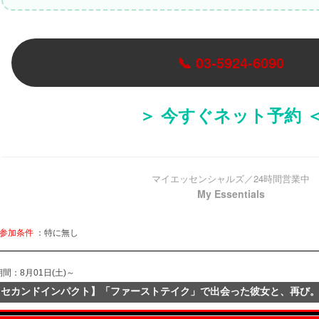
📞 03-5924-6090
＞ 今すぐネット予約 
マイエッセンシャルズ／24時間営業中
My Essentials
参加条件
：特に無し
期間：8月01日(土)～
【セカンドインパクト】「ファーストテイク」で出会った彼女と、再び