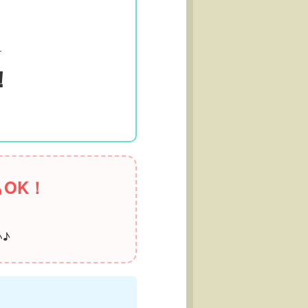
す
！
OK！
♪