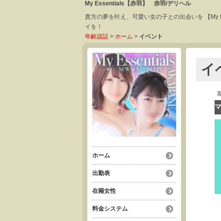
My Essentials【赤羽】 赤羽/デリヘル
貴方の夢を叶え、可愛い女の子との出会いを 【My 
イを！
年齢認証
>
ホーム
>
イベント
イ
マ
ホーム
出勤表
在籍女性
料金システム