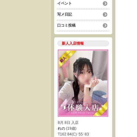
イベント
写メ日記
口コミ投稿
新人入店情報
8月 8日 入店
れの
(19歳)
T162 84(C)･55･83