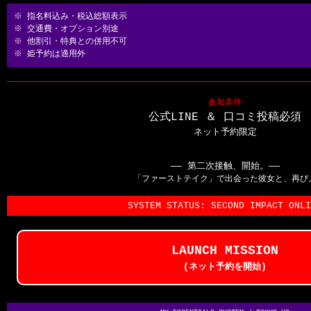
※ 指名料込み・税込総額表示
※ 交通費・オプション別途
※ 他割引・特典との併用不可
※ 姫予約は適用外
参加条件
公式LINE ＆ 口コミ投稿必須
ネット予約限定
―― 第二次接触、開始。――
「ファーストテイク」で出会った彼女と、再び
SYSTEM STATUS: SECOND IMPACT ONLI
LAUNCH MISSION
(ネット予約を開始)