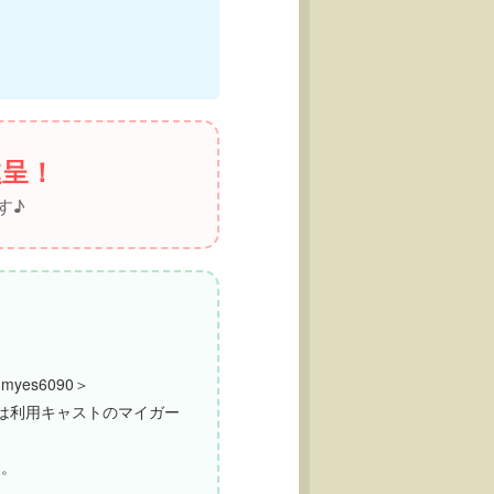
進呈！
す♪
yes6090＞
は利用キャストのマイガー
す。