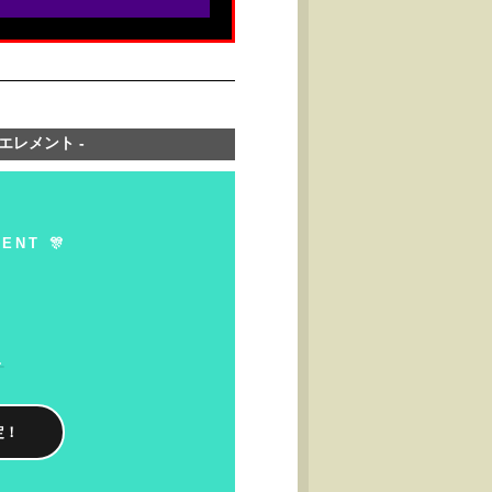
フスエレメント -
ENT 🎊
-
定！