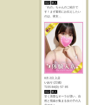
日記
新人
「れの」ちゃんのご紹介で
す！まず最初にお伝えしたい
のは、彼女…
8月 2日 入店
いおり
(22歳)
T155 84(D)･57･85
日記
新人
甘く清楚なオーラが漂い、自
然と視線が集まる女の子の入